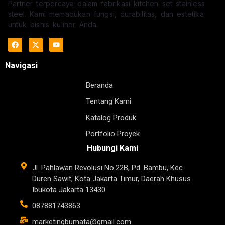
Partner terpercaya dalam fabrikasi kitchen set stainless
steel. Kami memadukan fungsi, durabilitas, dan estetika
untuk bisnis kuliner Anda.
Navigasi
Beranda
Tentang Kami
Katalog Produk
Portfolio Proyek
Hubungi Kami
Jl. Pahlawan Revolusi No.22B, Pd. Bambu, Kec.
Duren Sawit, Kota Jakarta Timur, Daerah Khusus
Ibukota Jakarta 13430
087881743863
marketingbumata@gmail.com