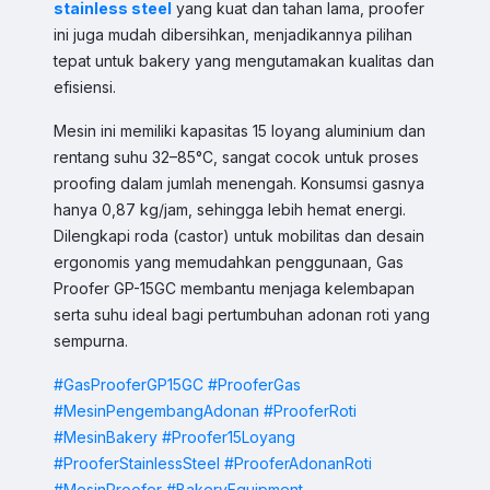
stainless steel
yang kuat dan tahan lama, proofer
ini juga mudah dibersihkan, menjadikannya pilihan
tepat untuk bakery yang mengutamakan kualitas dan
efisiensi.
Mesin ini memiliki kapasitas 15 loyang aluminium dan
rentang suhu 32–85°C, sangat cocok untuk proses
proofing dalam jumlah menengah. Konsumsi gasnya
hanya 0,87 kg/jam, sehingga lebih hemat energi.
Dilengkapi roda (castor) untuk mobilitas dan desain
ergonomis yang memudahkan penggunaan, Gas
Sales & Support
Proofer GP-15GC membantu menjaga kelembapan
Pilih Kontak WhatsApp
serta suhu ideal bagi pertumbuhan adonan roti yang
sempurna.
Respon cepat untuk order, info produk, dan bantuan.
#GasProoferGP15GC
#ProoferGas
Sales
#MesinPengembangAdonan
#ProoferRoti
Hilmi
Chat WA
#MesinBakery
#Proofer15Loyang
Jam Operasional 08.00–17.00
#ProoferStainlessSteel
#ProoferAdonanRoti
#MesinProofer
#BakeryEquipment