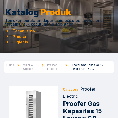
Katalog
Produk
Temukan peralatan dapur stainless steel profesional
terbaik untuk kebutuhan bisnis Anda.
Tahan lama
Presisi
Higienis
Home
Mixer &
Proofer
Proofer Gas Kapasitas 15
Adonan
Electric
Loyang GP-15GC
Proofer
Category
Electric
Proofer Gas
Kapasitas 15