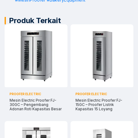
Sales
Dyah
Chat WA
Jam Operasional 08.00–17.00
Produk Terkait
Sales
Sofie
Chat WA
Jam Operasional 08.00–17.00
Admin
Chat WA
Jam Operasional 08.00–17.00
Support 24/7
Chat WA
Bantuan Operasional Di luar Jam Kerja
PROOFER ELECTRIC
PROOFER ELECTRIC
Klik kontak untuk membuka WhatsApp.
Mesin Electric Proofer FJ-
Mesin Electric Proofer FJ-
30GC – Pengembang
15GC – Proofer Listrik
Adonan Roti Kapasitas Besar
Kapasitas 15 Loyang