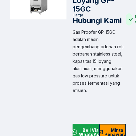
Loyang GP-
15GC
Harga
Hubungi Kami
Gas Proofer GP-15GC
adalah mesin
pengembang adonan roti
berbahan
stainless steel
,
kapasitas 15 loyang
aluminium, menggunakan
gas low pressure untuk
proses fermentasi yang
efisien.
Beli Via
Minta
WhatsApp
Penawaran