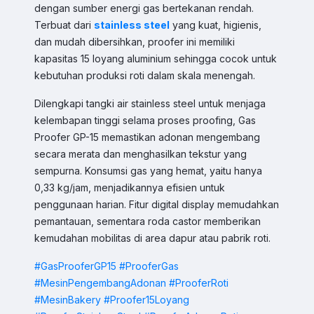
dengan sumber energi gas bertekanan rendah.
Terbuat dari
stainless steel
yang kuat, higienis,
dan mudah dibersihkan, proofer ini memiliki
kapasitas 15 loyang aluminium sehingga cocok untuk
kebutuhan produksi roti dalam skala menengah.
Dilengkapi tangki air stainless steel untuk menjaga
kelembapan tinggi selama proses proofing, Gas
Proofer GP-15 memastikan adonan mengembang
secara merata dan menghasilkan tekstur yang
sempurna. Konsumsi gas yang hemat, yaitu hanya
0,33 kg/jam, menjadikannya efisien untuk
Sales & Support
penggunaan harian. Fitur digital display memudahkan
Pilih Kontak WhatsApp
pemantauan, sementara roda castor memberikan
Respon cepat untuk order, info produk, dan bantuan.
kemudahan mobilitas di area dapur atau pabrik roti.
#GasProoferGP15
#ProoferGas
Sales
#MesinPengembangAdonan
#ProoferRoti
Hilmi
Chat WA
Jam Operasional 08.00–17.00
#MesinBakery
#Proofer15Loyang