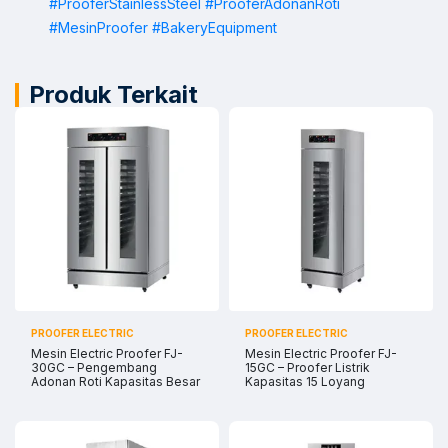
#ProoferStainlessSteel
#ProoferAdonanRoti
#MesinProofer
#BakeryEquipment
Sales
Dyah
Chat WA
Jam Operasional 08.00–17.00
Produk Terkait
Sales
Sofie
Chat WA
Jam Operasional 08.00–17.00
Admin
Chat WA
Jam Operasional 08.00–17.00
Support 24/7
Chat WA
Bantuan Operasional Di luar Jam Kerja
Klik kontak untuk membuka WhatsApp.
PROOFER ELECTRIC
PROOFER ELECTRIC
Mesin Electric Proofer FJ-
Mesin Electric Proofer FJ-
30GC – Pengembang
15GC – Proofer Listrik
Adonan Roti Kapasitas Besar
Kapasitas 15 Loyang