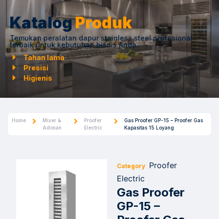
Katalog
Produk
Temukan peralatan dapur stainless steel profesional
terbaik untuk kebutuhan bisnis Anda.
Tahan lama
Presisi
Higienis
Home
Mixer &
Proofer
Gas Proofer GP-15 – Proofer Gas
Adonan
Electric
Kapasitas 15 Loyang
Proofer
Category
Electric
Gas Proofer
GP-15 –