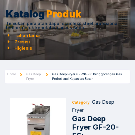
Katalog
Produk
Temukan peralatan dapur stainless steel profesional
terbaik untuk kebutuhan bisnis Anda.
Tahan lama
Presisi
Higienis
Home
Gas Deep
Gas Deep Fryer GF-20-FS: Penggorengan Gas
Fryer
Profesional Kapasitas Besar
Gas Deep
Category
Fryer
Gas Deep
Fryer GF-20-