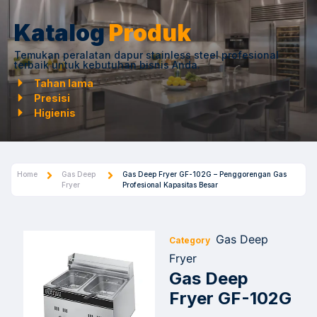
Katalog
Produk
Temukan peralatan dapur stainless steel profesional
terbaik untuk kebutuhan bisnis Anda.
Tahan lama
Presisi
Higienis
Home
Gas Deep
Gas Deep Fryer GF-102G – Penggorengan Gas
Fryer
Profesional Kapasitas Besar
Gas Deep
Category
Fryer
Gas Deep
Fryer GF-102G