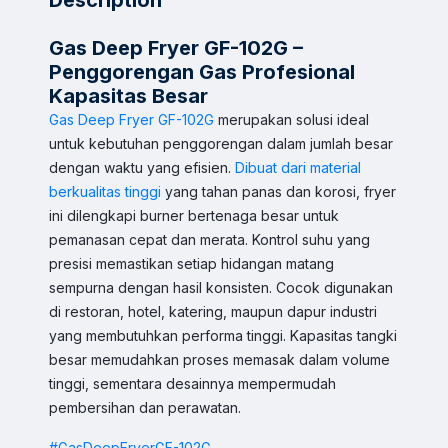
Description
Gas Deep Fryer GF-102G –
Penggorengan Gas Profesional
Kapasitas Besar
Gas Deep Fryer GF-102G
merupakan solusi ideal
untuk kebutuhan penggorengan dalam jumlah besar
dengan waktu yang efisien.
Dibuat dari material
berkualitas tinggi
yang tahan panas dan korosi, fryer
ini dilengkapi burner bertenaga besar untuk
pemanasan cepat dan merata. Kontrol suhu yang
presisi memastikan setiap hidangan matang
sempurna dengan hasil konsisten. Cocok digunakan
di restoran, hotel, katering, maupun dapur industri
yang membutuhkan performa tinggi. Kapasitas tangki
Sales & Support
besar memudahkan proses memasak dalam volume
Pilih Kontak WhatsApp
tinggi, sementara desainnya mempermudah
Respon cepat untuk order, info produk, dan bantuan.
pembersihan dan perawatan.
#GasDeepFryerGF-102G