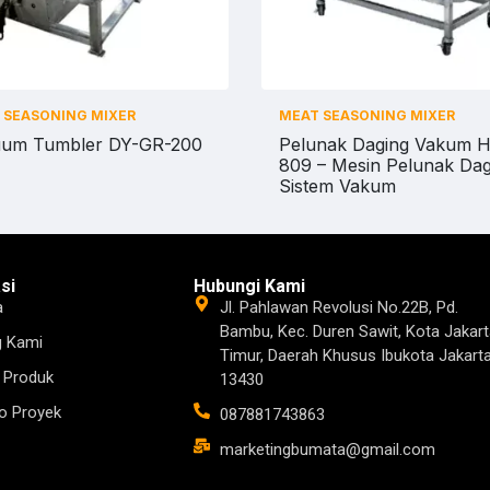
 SEASONING MIXER
MEAT SEASONING MIXER
um Tumbler DY-GR-200
Pelunak Daging Vakum 
809 – Mesin Pelunak Dag
Sistem Vakum
si
Hubungi Kami
a
Jl. Pahlawan Revolusi No.22B, Pd.
Bambu, Kec. Duren Sawit, Kota Jakart
g Kami
Timur, Daerah Khusus Ibukota Jakart
 Produk
13430
io Proyek
087881743863
marketingbumata@gmail.com