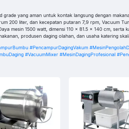
rt 24/7
C
d grade yang aman untuk kontak langsung dengan makana
Operasional Di luar Jam Kerja
drum 200 liter, dan kecepatan putaran 7,9 rpm, Vacuum Tu
k untuk membuka WhatsApp.
Daya mesin 1500 watt, dimensi 110 x 81.5 x 140 cm, serta ka
 makanan, produsen daging olahan, dan usaha katering skal
ampurBumbu
#PencampurDagingVakum
#MesinPengolahD
mbuDaging
#VacuumMixer
#MesinDagingProfesional
#Pen