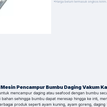
*Harga belum termasuk ongkos kirim.
es & Support
h Kontak WhatsApp
 cepat untuk order, info produk, dan bantuan.
C
asional 08.00–17.00
C
asional 08.00–17.00
C
asional 08.00–17.00
 Mesin Pencampur Bumbu Daging Vakum Ka
ntuk mencampur daging atau seafood dengan bumbu seca
n
i bahan sehingga bumbu dapat meresap hingga ke inti, me
C
asional 08.00–17.00
berbagai produk seperti ayam kuning, ayam goreng, daging 