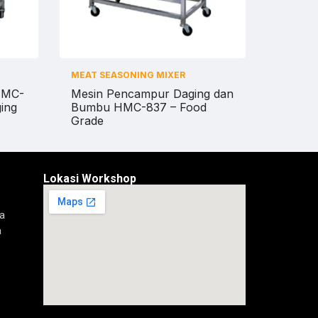
MEAT SEASONING MIXER
HMC-
Mesin Pencampur Daging dan
ing
Bumbu HMC-837 – Food
Grade
Lokasi Workshop
a
a