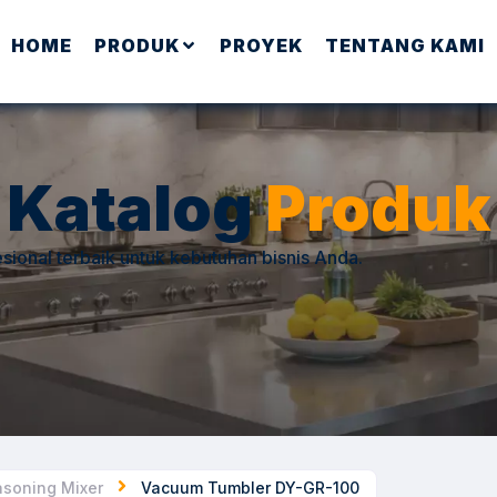
HOME
PRODUK
PROYEK
TENTANG KAMI
Katalog
Produk
sional terbaik untuk kebutuhan bisnis Anda.
soning Mixer
Vacuum Tumbler DY-GR-100