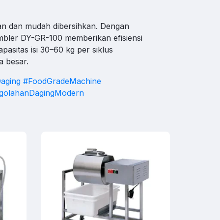
hat WA
n dan mudah dibersihkan. Dengan
mbler DY-GR-100 memberikan efisiensi
pasitas isi 30–60 kg per siklus
a besar.
aging
#FoodGradeMachine
golahanDagingModern