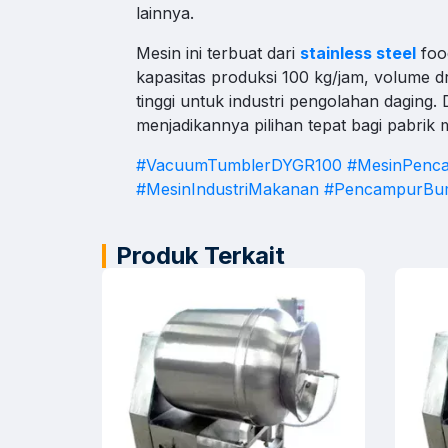
lainnya.
Suppo
Mesin ini terbuat dari
stainless steel
foo
Bantuan 
kapasitas produksi 100 kg/jam, volume 
Klik konta
tinggi untuk industri pengolahan daging. 
menjadikannya pilihan tepat bagi pabrik
#VacuumTumblerDYGR100
#MesinPenc
#MesinIndustriMakanan
#PencampurBu
Produk Terkait