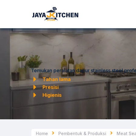
Temukan peralatan dapur stainless steel profe
Tahan lama
Presisi
Higienis
Home
Pembentuk & Produksi
Meat Sea