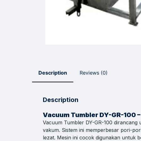
Sal
Pili
Respon
Sales
Hilmi
Jam Oper
Description
Reviews (0)
Sales
Dyah
Jam Oper
Description
Sales
Sofie
Jam Oper
Vacuum Tumbler DY-GR-100 –
Vacuum Tumbler DY-GR-100 dirancang u
Admi
vakum. Sistem ini memperbesar pori-por
Jam Oper
lezat. Mesin ini cocok digunakan untuk 