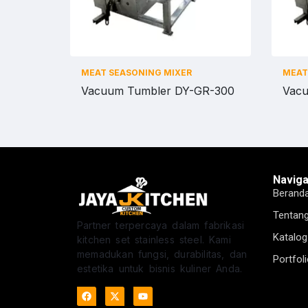
MEAT SEASONING MIXER
MEAT
Vacuum Tumbler DY-GR-300
Vacu
Naviga
Berand
Tentan
Partner terpercaya dalam fabrikasi
Katalog
kitchen set stainless steel. Kami
memadukan fungsi, durabilitas, dan
Portfol
estetika untuk bisnis kuliner Anda.