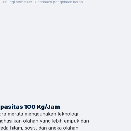
 Hubungi admin untuk estimasi pengiriman kargo.
hat WA
hat WA
hat WA
pasitas 100 Kg/Jam
ra merata menggunakan teknologi
nghasilkan olahan yang lebih empuk dan
hat WA
lada hitam, sosis, dan aneka olahan