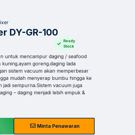
ixer
er DY-GR-100
Ready
Stock
n untuk mencampur daging / seafood
 kuning.ayam goreng.daging lada
engan sistem vacuum akan memperbesar
hingga mudah menyerap bumbu hingga ke
an jadi sempurna.Sistem vacuum juga
aging – daging menjadi lebih empuk &
×
Minta Penawaran