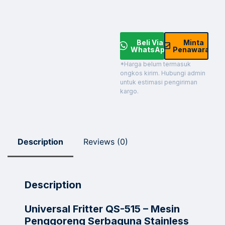
Beli Via
Minta
WhatsApp
Penawaran
*Harga belum termasuk
ongkos kirim. Hubungi admin
untuk estimasi pengiriman
kargo.
Description
Reviews (0)
Description
Universal Fritter QS-515 – Mesin
Penggoreng Serbaguna Stainless