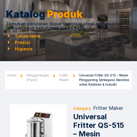
Katalog
Produk
Temukan peralatan dapur stainless steel profesional
terbaik untuk kebutuhan bisnis Anda.
Tahan lama
Presisi
Higienis
Home
Penggorengan
Fritter
Universal Fritter QS-515 – Mesin
(Fryer)
Maker
Penggoreng Serbaguna Stainless
untuk Restoran & Industri
Fritter Maker
Category
Universal
Fritter QS-515
– Mesin