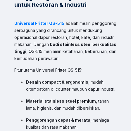
untuk Restoran & Industri
Universal Fritter QS-515
adalah mesin penggoreng
serbaguna yang dirancang untuk mendukung
operasional dapur restoran, hotel, kafe, dan industri
makanan. Dengan
bodi stainless steel berkualitas
tinggi
, QS-515 menjamin ketahanan, kebersihan, dan
kemudahan perawatan.
Fitur utama Universal Fritter QS-515:
Desain compact & ergonomis
, mudah
ditempatkan di counter maupun dapur industri.
Sales & Support
Pilih Kontak WhatsApp
Material stainless steel premium
, tahan
Respon cepat untuk order, info produk, dan bantuan.
lama, higienis, dan mudah dibersihkan.
Penggorengan cepat & merata
, menjaga
Sales
kualitas dan rasa makanan.
Hilmi
Chat WA