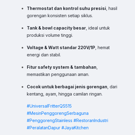
Jam Operasional 08.00–17.00
Thermostat dan kontrol suhu presisi
, hasil
gorengan konsisten setiap siklus.
Sales
Dyah
Chat WA
Tank & bowl capacity besar
, ideal untuk
Jam Operasional 08.00–17.00
produksi volume tinggi.
Sales
Voltage & Watt standar 220V/1P
, hemat
Sofie
Chat WA
energi dan stabil.
Jam Operasional 08.00–17.00
Fitur safety system & tambahan
,
Admin
Chat WA
memastikan penggunaan aman.
Jam Operasional 08.00–17.00
Cocok untuk berbagai jenis gorengan
, dari
Support 24/7
kentang, ayam, hingga camilan ringan.
Chat WA
Bantuan Operasional Di luar Jam Kerja
#UniversalFritterQS515
Klik kontak untuk membuka WhatsApp.
#MesinPenggorengSerbaguna
#PenggorengStainless
#RestoranIndustri
#PeralatanDapur
#JayaKitchen