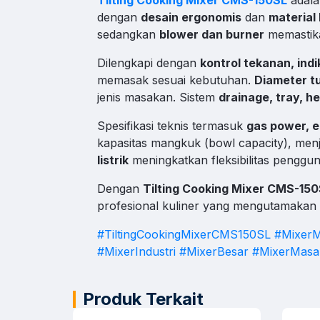
dengan
desain ergonomis
dan
material 
sedangkan
blower dan burner
memastik
Admi
Jam Oper
Dilengkapi dengan
kontrol tekanan, ind
memasak sesuai kebutuhan.
Diameter tu
Suppo
jenis masakan. Sistem
drainage, tray, he
Bantuan 
Spesifikasi teknis termasuk
gas power, e
Klik konta
kapasitas mangkuk (bowl capacity), menj
listrik
meningkatkan fleksibilitas penggu
Dengan
Tilting Cooking Mixer CMS-15
profesional kuliner yang mengutamakan k
#TiltingCookingMixerCMS150SL
#MixerM
#MixerIndustri
#MixerBesar
#MixerMasa
Produk Terkait