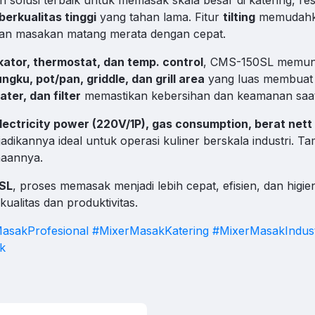
berkualitas tinggi
yang tahan lama. Fitur
tilting
memudahka
an masakan matang merata dengan cepat.
n
C
asional 08.00–17.00
ikator, thermostat, dan temp. control
, CMS-150SL memung
ngku, pot/pan, griddle, dan grill area
yang luas membuat 
rt 24/7
ater, dan filter
memastikan kebersihan dan keamanan saat
C
Operasional Di luar Jam Kerja
lectricity power (220V/1P), gas consumption, berat nett
k untuk membuka WhatsApp.
adikannya ideal untuk operasi kuliner berskala industri. 
naannya.
0SL
, proses memasak menjadi lebih cepat, efisien, dan higien
ualitas dan produktivitas.
asakProfesional
#MixerMasakKatering
#MixerMasakIndust
k