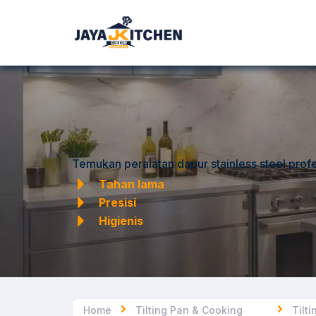
Temukan peralatan dapur stainless steel profe
Tahan lama
Presisi
Higienis
Home
Tilting Pan & Cooking
Tilt