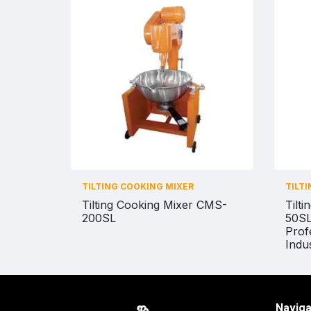
TILTING COOKING MIXER
TILT
Tilting Cooking Mixer CMS-
Tilt
200SL
50SL
Prof
Indus
Naviga