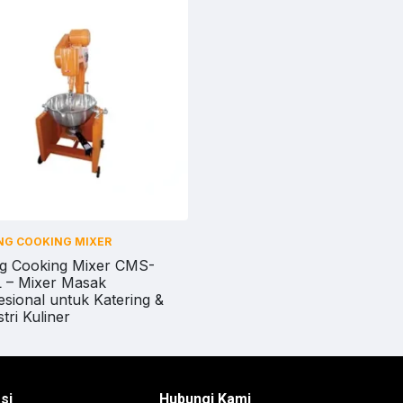
ING COOKING MIXER
ing Cooking Mixer CMS-
 – Mixer Masak
esional untuk Katering &
tri Kuliner
si
Hubungi Kami