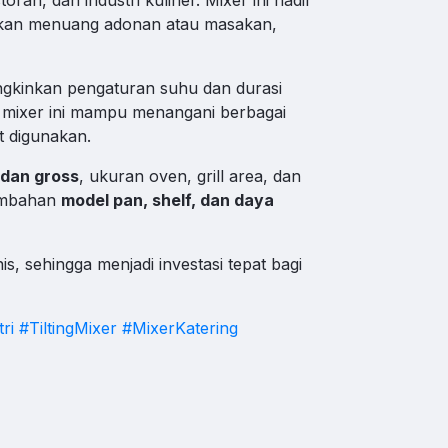
n menuang adonan atau masakan,
hat WA
kinkan pengaturan suhu dan durasi
mixer ini mampu menangani berbagai
 digunakan.
hat WA
 dan gross
, ukuran oven, grill area, dan
Tambahan
model pan, shelf, dan daya
is, sehingga menjadi investasi tepat bagi
ri
#TiltingMixer
#MixerKatering