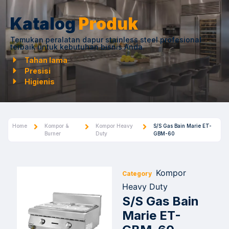
Katalog
Produk
Temukan peralatan dapur stainless steel profesional
terbaik untuk kebutuhan bisnis Anda.
Tahan lama
Presisi
Higienis
Home
Kompor &
Kompor Heavy
S/S Gas Bain Marie ET-
Burner
Duty
GBM-60
Kompor
Category
Heavy Duty
S/S Gas Bain
Marie ET-