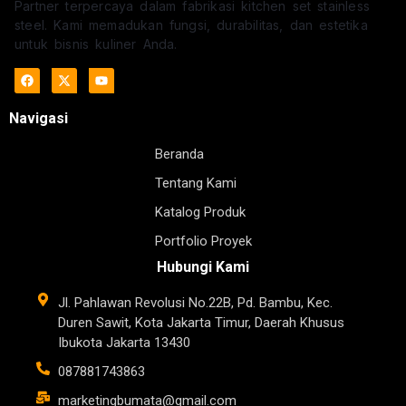
Partner terpercaya dalam fabrikasi kitchen set stainless
steel. Kami memadukan fungsi, durabilitas, dan estetika
untuk bisnis kuliner Anda.
Navigasi
Beranda
Tentang Kami
Katalog Produk
Portfolio Proyek
Hubungi Kami
Jl. Pahlawan Revolusi No.22B, Pd. Bambu, Kec.
Duren Sawit, Kota Jakarta Timur, Daerah Khusus
Ibukota Jakarta 13430
087881743863
marketingbumata@gmail.com