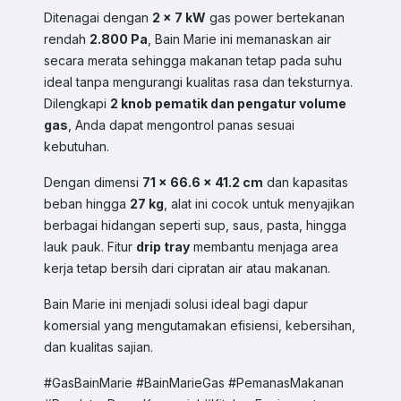
Ditenagai dengan
2 x 7 kW
gas power bertekanan
rendah
2.800 Pa
, Bain Marie ini memanaskan air
secara merata sehingga makanan tetap pada suhu
ideal tanpa mengurangi kualitas rasa dan teksturnya.
Dilengkapi
2 knob pematik dan pengatur volume
gas
, Anda dapat mengontrol panas sesuai
kebutuhan.
Dengan dimensi
71 x 66.6 x 41.2 cm
dan kapasitas
beban hingga
27 kg
, alat ini cocok untuk menyajikan
berbagai hidangan seperti sup, saus, pasta, hingga
Sales & Support
lauk pauk. Fitur
drip tray
membantu menjaga area
Pilih Kontak WhatsApp
kerja tetap bersih dari cipratan air atau makanan.
Respon cepat untuk order, info produk, dan bantuan.
Bain Marie ini menjadi solusi ideal bagi dapur
komersial yang mengutamakan efisiensi, kebersihan,
Sales
dan kualitas sajian.
Hilmi
Chat WA
Jam Operasional 08.00–17.00
#GasBainMarie
#BainMarieGas
#PemanasMakanan