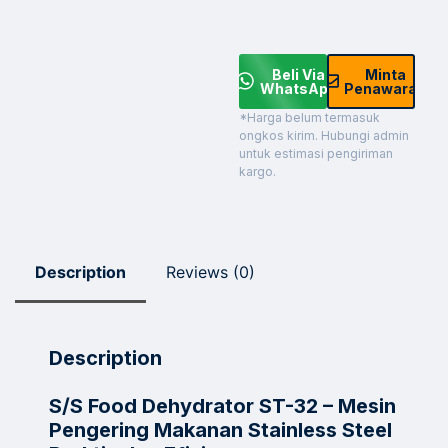
Beli Via
Minta
WhatsApp
Penawaran
*Harga belum termasuk
ongkos kirim. Hubungi admin
untuk estimasi pengiriman
kargo.
Description
Reviews (0)
Description
S/S Food Dehydrator ST-32 – Mesin
Pengering Makanan Stainless Steel