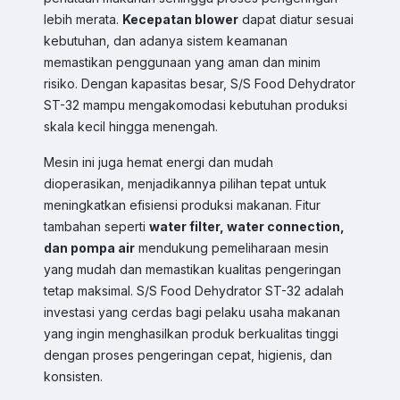
lebih merata.
Kecepatan blower
dapat diatur sesuai
kebutuhan, dan adanya sistem keamanan
memastikan penggunaan yang aman dan minim
risiko. Dengan kapasitas besar, S/S Food Dehydrator
ST-32 mampu mengakomodasi kebutuhan produksi
Sales & Support
skala kecil hingga menengah.
Pilih Kontak WhatsApp
Mesin ini juga hemat energi dan mudah
Respon cepat untuk order, info produk, dan bantuan.
dioperasikan, menjadikannya pilihan tepat untuk
meningkatkan efisiensi produksi makanan. Fitur
Sales
tambahan seperti
water filter, water connection,
Hilmi
Chat WA
Jam Operasional 08.00–17.00
dan pompa air
mendukung pemeliharaan mesin
yang mudah dan memastikan kualitas pengeringan
tetap maksimal. S/S Food Dehydrator ST-32 adalah
Sales
Dyah
Chat WA
investasi yang cerdas bagi pelaku usaha makanan
Jam Operasional 08.00–17.00
yang ingin menghasilkan produk berkualitas tinggi
dengan proses pengeringan cepat, higienis, dan
Sales
konsisten.
Sofie
Chat WA