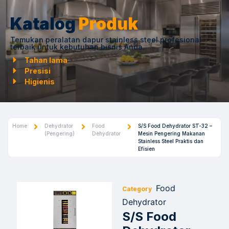
Katalog
Produk
Temukan peralatan dapur stainless steel profesional
terbaik untuk kebutuhan bisnis Anda.
Tahan lama
Presisi
Higienis
Home
Dehydrator
Food
S/S Food Dehydrator ST-32 –
(Pengering)
Dehydrator
Mesin Pengering Makanan
Stainless Steel Praktis dan
Efisien
Food
Category
Dehydrator
S/S Food