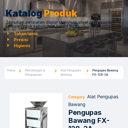
Katalog
Produk
Temukan peralatan dapur stainless steel profesional
terbaik untuk kebutuhan bisnis Anda.
Tahan lama
Presisi
Higienis
Home
Pemotongan &
Alat Pengupas
Pengupas Bawang
Pengupasan
Bawang
FX-128-3A
Alat Pengupas
Category
Bawang
Pengupas
Bawang FX-