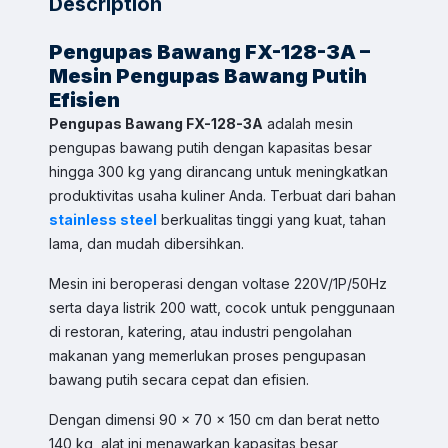
Description
Pengupas Bawang FX-128-3A –
Mesin Pengupas Bawang Putih
Efisien
Pengupas Bawang FX-128-3A
adalah mesin
pengupas bawang putih dengan kapasitas besar
hingga 300 kg yang dirancang untuk meningkatkan
Sales & Support
produktivitas usaha kuliner Anda. Terbuat dari bahan
Pilih Kontak WhatsApp
stainless steel
berkualitas tinggi yang kuat, tahan
lama, dan mudah dibersihkan.
Respon cepat untuk order, info produk, dan bantuan.
Mesin ini beroperasi dengan voltase 220V/1P/50Hz
Sales
serta daya listrik 200 watt, cocok untuk penggunaan
Hilmi
Chat WA
di restoran, katering, atau industri pengolahan
Jam Operasional 08.00–17.00
makanan yang memerlukan proses pengupasan
bawang putih secara cepat dan efisien.
Sales
Dyah
Chat WA
Dengan dimensi 90 x 70 x 150 cm dan berat netto
Jam Operasional 08.00–17.00
140 kg, alat ini menawarkan kapasitas besar