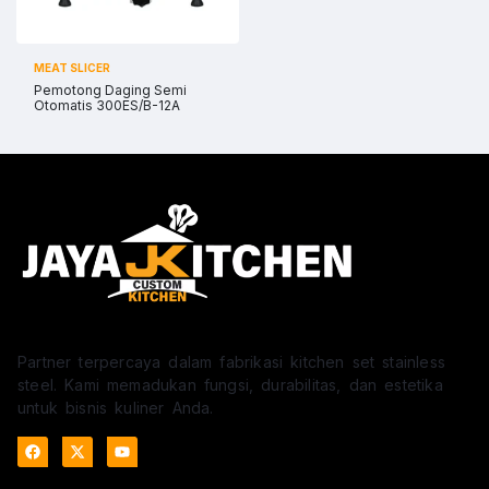
MEAT SLICER
Pemotong Daging Semi
Otomatis 300ES/B-12A
Partner terpercaya dalam fabrikasi kitchen set stainless
steel. Kami memadukan fungsi, durabilitas, dan estetika
untuk bisnis kuliner Anda.