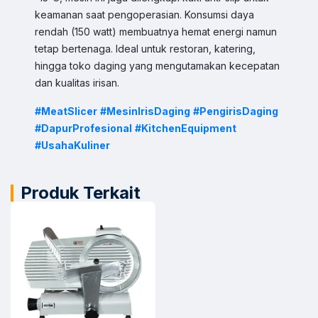
keamanan saat pengoperasian. Konsumsi daya
Sales
rendah (150 watt) membuatnya hemat energi namun
Sofie
Chat WA
Jam Operasional 08.00–17.00
tetap bertenaga. Ideal untuk restoran, katering,
hingga toko daging yang mengutamakan kecepatan
Admin
dan kualitas irisan.
Chat WA
Jam Operasional 08.00–17.00
#MeatSlicer
#MesinIrisDaging
#PengirisDaging
#DapurProfesional
#KitchenEquipment
Support 24/7
Chat WA
#UsahaKuliner
Bantuan Operasional Di luar Jam Kerja
Klik kontak untuk membuka WhatsApp.
Produk Terkait