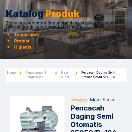
Katalog
Produk
Temukan peralatan dapur stainless steel profesional
terbaik untuk kebutuhan bisnis Anda.
Tahan lama
Presisi
Higienis
Home
Pemotongan &
Meat
Pencacah Daging Semi
Pengupasan
Slicer
Otomatis 250ES/B-10A
Meat Slicer
Category
Pencacah
Daging Semi
Otomatis