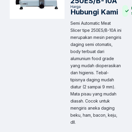
250ES/B-10A
Harga
Hubungi Kami
Semi Automatic Meat
Slicer tipe 250ES/B-10A ini
merupakan mesin pengiris
daging semi otomatis,
body terbuat dari
alumunium food grade
yang mudah dioperasikan
dan higienis. Tebal-
tipisnya daging mudah
diatur (2 sampai 9 mm).
Mata pisau yang mudah
diasah. Cocok untuk
mengiris aneka daging
beku, ham, bacon, keju,
dll.