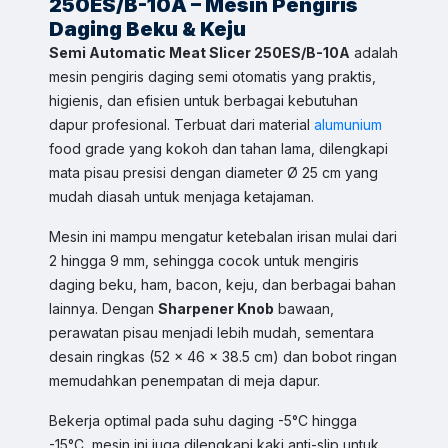
250ES/B-10A – Mesin Pengiris
Daging Beku & Keju
Semi Automatic Meat Slicer 250ES/B-10A
adalah
mesin pengiris daging semi otomatis yang praktis,
higienis, dan efisien untuk berbagai kebutuhan
dapur profesional. Terbuat dari material
alumunium
food grade yang kokoh dan tahan lama, dilengkapi
mata pisau presisi dengan diameter Ø 25 cm yang
Sales & Support
mudah diasah untuk menjaga ketajaman.
Pilih Kontak WhatsApp
Mesin ini mampu mengatur ketebalan irisan mulai dari
Respon cepat untuk order, info produk, dan bantuan.
2 hingga 9 mm, sehingga cocok untuk mengiris
daging beku, ham, bacon, keju, dan berbagai bahan
Sales
lainnya. Dengan
Sharpener Knob
bawaan,
Hilmi
Chat WA
perawatan pisau menjadi lebih mudah, sementara
Jam Operasional 08.00–17.00
desain ringkas (52 x 46 x 38.5 cm) dan bobot ringan
memudahkan penempatan di meja dapur.
Sales
Dyah
Chat WA
Bekerja optimal pada suhu daging -5°C hingga
Jam Operasional 08.00–17.00
-15°C, mesin ini juga dilengkapi kaki anti-slip untuk