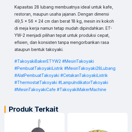
Kapasitas 28 lubang membuatnya ideal untuk kafe,
restoran, maupun usaha jajanan. Dengan dimensi
49,5 x 56 x 24 cm dan berat 18 kg, mesin ini kokoh
di meja kerja namun tetap mudah dipindahkan. ET-
YW-2 menjadi pilihan tepat untuk produksi cepat,
efisien, dan konsisten tanpa mengorbankan rasa
ataupun bentuk takoyaki.
Sales & Support
#TakoyakiBakerETYW2
#MesinTakoyaki
Pilih Kontak WhatsApp
#PembuatTakoyakiListrik
#MesinTakoyaki28Lubang
Respon cepat untuk order, info produk, dan bantuan.
#AlatPembuatTakoyaki
#CetakanTakoyakiListrik
#ThermostatTakoyaki
#LampuIndikatorTakoyaki
Sales
#MesinTakoyakiCafe
#TakoyakiMakerMachine
Hilmi
Chat WA
Jam Operasional 08.00–17.00
Produk Terkait
Sales
Dyah
Chat WA
Jam Operasional 08.00–17.00