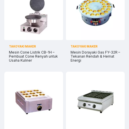
Sales
Sofie
Chat WA
Jam Operasional 08.00–17.00
Admin
Chat WA
Jam Operasional 08.00–17.00
TAKOYAKI MAKER
TAKOYAKI MAKER
Support 24/7
Mesin Cone Listrik CB-1H –
Mesin Dorayaki Gas FY-32R –
Chat WA
Bantuan Operasional Di luar Jam Kerja
Pembuat Cone Renyah untuk
Tekanan Rendah & Hemat
Usaha Kuliner
Energi
Klik kontak untuk membuka WhatsApp.