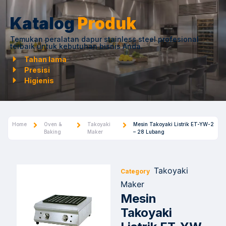
Katalog
Produk
Temukan peralatan dapur stainless steel profesional
terbaik untuk kebutuhan bisnis Anda.
Tahan lama
Presisi
Higienis
Home
Oven &
Takoyaki
Mesin Takoyaki Listrik ET-YW-2
Baking
Maker
– 28 Lubang
Takoyaki
Category
Maker
Mesin
Takoyaki