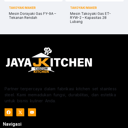
TAKOYAKI MAKER
TAKOYAKI MAKER
Mesin Dorayaki Gas FY-9A –
Mesin Takoyaki Gas ET-
Tekanan Rendah
RYW-2 – Kapasitas 28
Lubang
Partner terpercaya dalam fabrikasi kitchen set stainless
steel. Kami memadukan fungsi, durabilitas, dan estetika
untuk bisnis kuliner Anda.
Navigasi