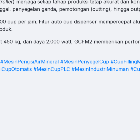
roller
) menjaga setiap tahap produksi tetap akurat dan kon
ggal, penyegelan ganda, pemotongan (cutting), hingga outp
rt 24/7
C
cup per jam. Fitur auto cup dispenser mempercepat alur 
Operasional Di luar Jam Kerja
oduk.
k untuk membuka WhatsApp.
 450 kg, dan daya 2.000 watt, GCFM2 memberikan performa 
#MesinPengisiAirMineral
#MesinPenyegelCup
#CupFilling
iCupOtomatis
#MesinCupPLC
#MesinIndustriMinuman
#Cu