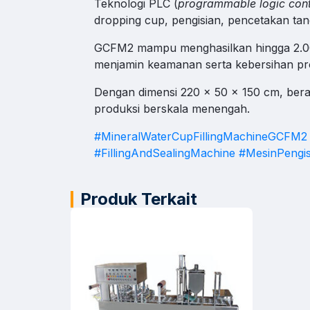
Teknologi PLC (
programmable logic cont
dropping cup, pengisian, pencetakan tan
Suppo
GCFM2 mampu menghasilkan hingga 2.000 
Bantuan 
menjamin keamanan serta kebersihan pr
Klik konta
Dengan dimensi 220 x 50 x 150 cm, berat
produksi berskala menengah.
#MineralWaterCupFillingMachineGCFM2
#FillingAndSealingMachine
#MesinPengis
Produk Terkait