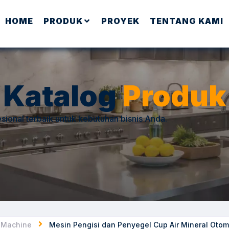
HOME
PRODUK
PROYEK
TENTANG KAMI
Katalog
Produk
sional terbaik untuk kebutuhan bisnis Anda.
g Machine
Mesin Pengisi dan Penyegel Cup Air Mineral Oto