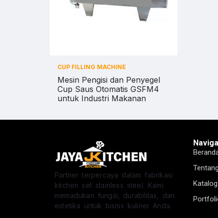
CUP FILLING MACHINE
Mesin Pengisi dan Penyegel
Cup Saus Otomatis GSFM4
untuk Industri Makanan
Naviga
Berand
Tentan
Partner terpercaya dalam fabrikasi
Katalog
kitchen set stainless steel. Kami
memadukan fungsi, durabilitas, dan
Portfol
estetika untuk bisnis kuliner Anda.