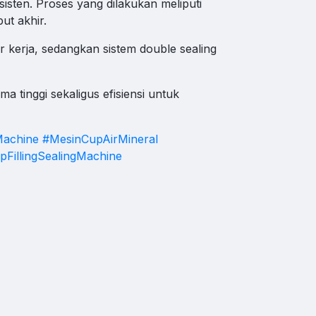
sisten. Proses yang dilakukan meliputi
ut akhir.
hat WA
kerja, sedangkan sistem double sealing
tinggi sekaligus efisiensi untuk
Machine
#MesinCupAirMineral
pFillingSealingMachine