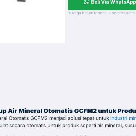
Beli Via WhatsApp
es & Support
*Harga belum termasuk ongkos kirim.
h Kontak WhatsApp
 cepat untuk order, info produk, dan bantuan.
C
asional 08.00–17.00
C
asional 08.00–17.00
C
Cup Air Mineral Otomatis GCFM2 untuk Prod
asional 08.00–17.00
eral Otomatis GCFM2 menjadi solusi tepat untuk
industri m
ulat secara otomatis untuk produk seperti air mineral, sus
n
C
asional 08.00–17.00