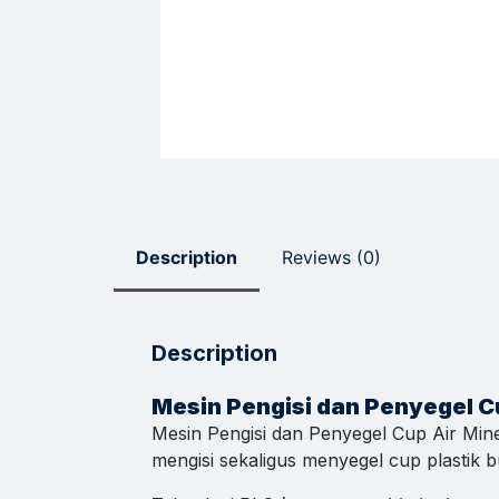
Sal
Pili
Respon
Sales
Hilmi
Jam Oper
Description
Reviews (0)
Sales
Dyah
Jam Oper
Description
Sales
Sofie
Mesin Pengisi dan Penyegel 
Jam Oper
Mesin Pengisi dan Penyegel Cup Air Min
mengisi sekaligus menyegel cup plastik b
Admi
Jam Oper