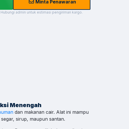
Minta Penawaran
 Hubungi admin untuk estimasi pengiriman kargo.
hat WA
hat WA
hat WA
uksi Menengah
inuman
dan makanan cair. Alat ini mampu
u segar, sirup, maupun santan.
hat WA