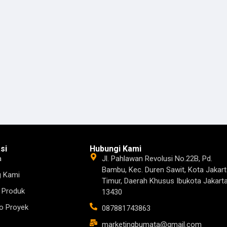
si
Hubungi Kami
a
Jl. Pahlawan Revolusi No.22B, Pd.
Bambu, Kec. Duren Sawit, Kota Jakart
g Kami
Timur, Daerah Khusus Ibukota Jakart
 Produk
13430
io Proyek
087881743863
marketingbumata@gmail.com