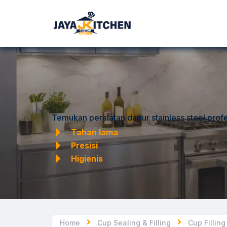
Temukan peralatan dapur stainless steel profe
Tahan lama
Presisi
Higienis
Home
Cup Sealing & Filling
Cup Fillin