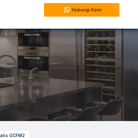
Hubungi Kami
matis GCFM2