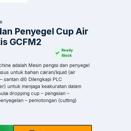
ne
dan Penyegel Cup Air
tis GCFM2
Ready
Stock
chine adalah Mesin pengisi dan penyegel
usus untuk bahan cairan/liquid (air
– santan dll) Dilengkapi PLC
ler) untuk menjaga keakuratan dalam
ulai dropping cup – pengisian –
penyegelan – pemotongan (cutting)
×