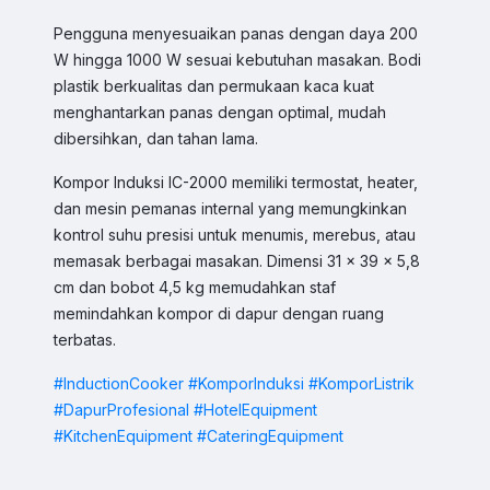
Sales
Hilmi
Pengguna menyesuaikan panas dengan daya 200
Chat WA
Jam Operasional 08.00–17.00
W hingga 1000 W sesuai kebutuhan masakan. Bodi
plastik berkualitas dan permukaan kaca kuat
Sales
menghantarkan panas dengan optimal, mudah
Dyah
Chat WA
dibersihkan, dan tahan lama.
Jam Operasional 08.00–17.00
Kompor Induksi IC-2000 memiliki termostat, heater,
Sales
dan mesin pemanas internal yang memungkinkan
Sofie
Chat WA
kontrol suhu presisi untuk menumis, merebus, atau
Jam Operasional 08.00–17.00
memasak berbagai masakan. Dimensi 31 × 39 × 5,8
cm dan bobot 4,5 kg memudahkan staf
Admin
Chat WA
memindahkan kompor di dapur dengan ruang
Jam Operasional 08.00–17.00
terbatas.
Support 24/7
#InductionCooker
#KomporInduksi
#KomporListrik
Chat WA
Bantuan Operasional Di luar Jam Kerja
#DapurProfesional
#HotelEquipment
#KitchenEquipment
#CateringEquipment
Klik kontak untuk membuka WhatsApp.