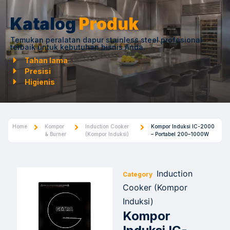
Katalog
Produk
Temukan peralatan dapur stainless steel profesional
terbaik untuk kebutuhan bisnis Anda.
Tahan lama
Presisi
Higienis
Home
Kompor
Induction Cooker
Kompor Induksi IC-2000
& Burner
(Kompor Induksi)
– Portabel 200–1000W
Induction
Category
Cooker (Kompor
Induksi)
Kompor