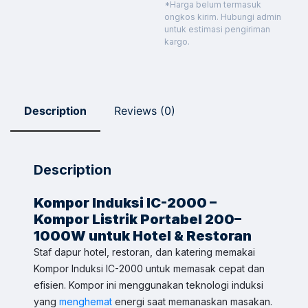
*Harga belum termasuk
ongkos kirim. Hubungi admin
untuk estimasi pengiriman
kargo.
Description
Reviews (0)
Description
Kompor Induksi IC-2000 –
Kompor Listrik Portabel 200–
1000W untuk Hotel & Restoran
Sales & Support
Staf dapur hotel, restoran, dan katering memakai
Pilih Kontak WhatsApp
Kompor Induksi IC-2000 untuk memasak cepat dan
Respon cepat untuk order, info produk, dan bantuan.
efisien. Kompor ini menggunakan teknologi induksi
yang
menghemat
energi saat memanaskan masakan.