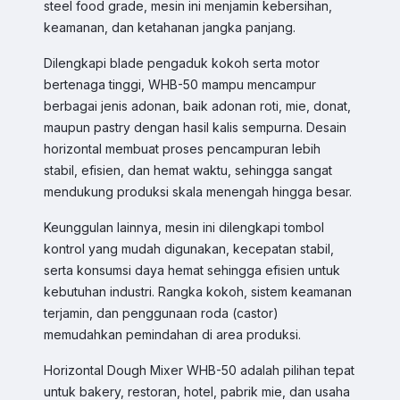
steel food grade, mesin ini menjamin kebersihan,
keamanan, dan ketahanan jangka panjang.
Dilengkapi blade pengaduk kokoh serta motor
bertenaga tinggi, WHB-50 mampu mencampur
berbagai jenis adonan, baik adonan roti, mie, donat,
maupun pastry dengan hasil kalis sempurna. Desain
horizontal membuat proses pencampuran lebih
Sales & Support
stabil, efisien, dan hemat waktu, sehingga sangat
Pilih Kontak WhatsApp
mendukung produksi skala menengah hingga besar.
Respon cepat untuk order, info produk, dan bantuan.
Keunggulan lainnya, mesin ini dilengkapi tombol
kontrol yang mudah digunakan, kecepatan stabil,
Sales
serta konsumsi daya hemat sehingga efisien untuk
Hilmi
Chat WA
kebutuhan industri. Rangka kokoh, sistem keamanan
Jam Operasional 08.00–17.00
terjamin, dan penggunaan roda (castor)
memudahkan pemindahan di area produksi.
Sales
Dyah
Chat WA
Horizontal Dough Mixer WHB-50 adalah pilihan tepat
Jam Operasional 08.00–17.00
untuk bakery, restoran, hotel, pabrik mie, dan usaha