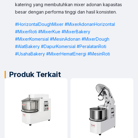
katering yang membutuhkan mixer adonan kapasitas
Sales
Sofie
Chat WA
besar dengan performa tinggi dan hasil konsisten.
Jam Operasional 08.00–17.00
#HorizontalDoughMixer
#MixerAdonanHorizontal
#MixerRoti
#MixerKue
#MixerBakery
Admin
Chat WA
Jam Operasional 08.00–17.00
#MixerKomersial
#MesinAdonan
#MixerDough
#AlatBakery
#DapurKomersial
#PeralatanRoti
Support 24/7
#UsahaBakery
#MixerHematEnergi
#MesinRoti
Chat WA
Bantuan Operasional Di luar Jam Kerja
Klik kontak untuk membuka WhatsApp.
Produk Terkait