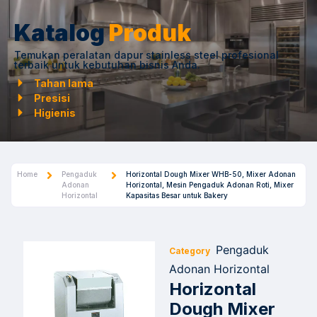
Katalog
Produk
Temukan peralatan dapur stainless steel profesional
terbaik untuk kebutuhan bisnis Anda.
Tahan lama
Presisi
Higienis
Home
Pengaduk
Horizontal Dough Mixer WHB-50, Mixer Adonan
Adonan
Horizontal, Mesin Pengaduk Adonan Roti, Mixer
Horizontal
Kapasitas Besar untuk Bakery
Pengaduk
Category
Adonan Horizontal
Horizontal
Dough Mixer