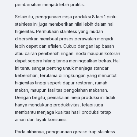
pembersihan menjadi lebih praktis.
Selain itu, penggunaan meja produksi 8 laci 1 pintu
stainless ini juga memberikan nilai lebih dalam hal
higienitas. Permukaan stainless yang mudah
dibersihkan membuat proses perawatan menjadi
Sales & Support
lebih cepat dan efisien. Cukup dengan lap basah
atau cairan pembersih ringan, noda maupun kotoran
Pilih Kontak WhatsApp
dapat segera hilang tanpa meninggalkan bekas. Hal
Respon cepat untuk order, info produk, dan bantuan.
ini tentu sangat penting untuk menjaga standar
kebersihan, terutama di lingkungan yang menuntut
Sales
higienitas tinggi seperti dapur restoran, rumah
Hilmi
Chat WA
makan, maupun fasilitas pengolahan makanan.
Jam Operasional 08.00–17.00
Dengan begitu, pemakaian meja produksi ini tidak
hanya mendukung produktivitas, tetapi juga
Sales
Dyah
membantu menjaga kualitas hasil produksi tetap
Chat WA
Jam Operasional 08.00–17.00
aman dan layak konsumsi.
Pada akhirnya, penggunaan grease trap stainless
Sales