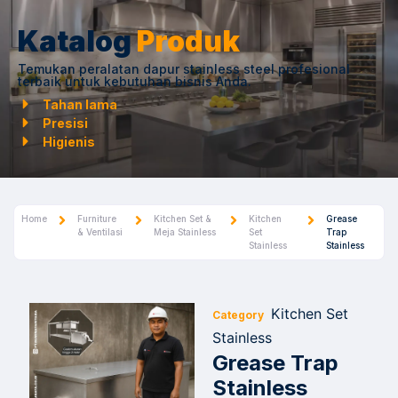
Katalog
Produk
Temukan peralatan dapur stainless steel profesional
terbaik untuk kebutuhan bisnis Anda.
Tahan lama
Presisi
Higienis
Home
Furniture
Kitchen Set &
Kitchen
Grease
& Ventilasi
Meja Stainless
Set
Trap
Stainless
Stainless
Kitchen Set
Category
Stainless
Grease Trap
Stainless