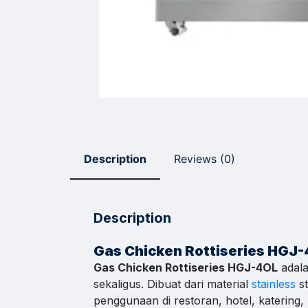
Sal
Pili
Respon
Sales
Hilmi
Jam Oper
Sales
Description
Reviews (0)
Dyah
Jam Oper
Sales
Description
Sofie
Jam Oper
Gas Chicken Rottiseries HGJ
Gas Chicken Rottiseries HGJ-4OL
adala
Admi
sekaligus. Dibuat dari material
stainless
st
Jam Oper
penggunaan di restoran, hotel, katering,