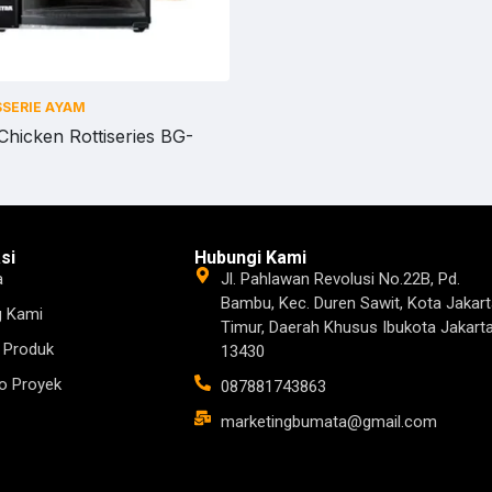
SSERIE AYAM
Chicken Rottiseries BG-
si
Hubungi Kami
a
Jl. Pahlawan Revolusi No.22B, Pd.
Bambu, Kec. Duren Sawit, Kota Jakart
g Kami
Timur, Daerah Khusus Ibukota Jakart
 Produk
13430
io Proyek
087881743863
marketingbumata@gmail.com