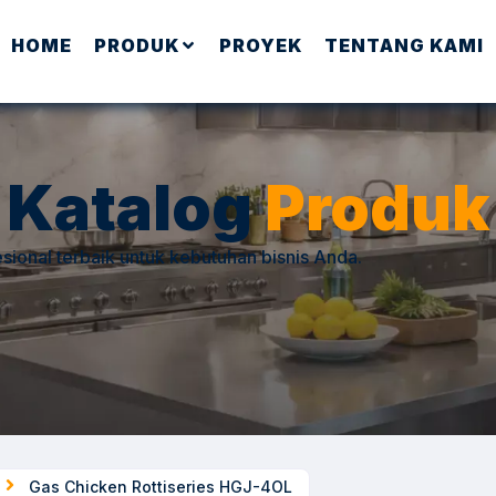
HOME
PRODUK
PROYEK
TENTANG KAMI
Katalog
Produk
sional terbaik untuk kebutuhan bisnis Anda.
Gas Chicken Rottiseries HGJ-4OL