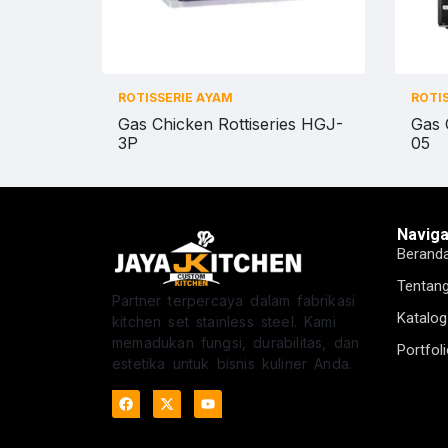
ROTISSERIE AYAM
ROTI
Gas Chicken Rottiseries HGJ-
Gas 
3P
05
Naviga
Berand
Tentan
Partner terpercaya dalam fabrikasi
Katalog
kitchen set stainless steel. Kami
memadukan fungsi, durabilitas, dan
Portfol
estetika untuk bisnis kuliner Anda.