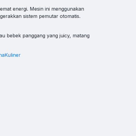
emat energi. Mesin ini menggunakan
hat WA
ggerakkan sistem pemutar otomatis.
au bebek panggang yang juicy, matang
aKuliner