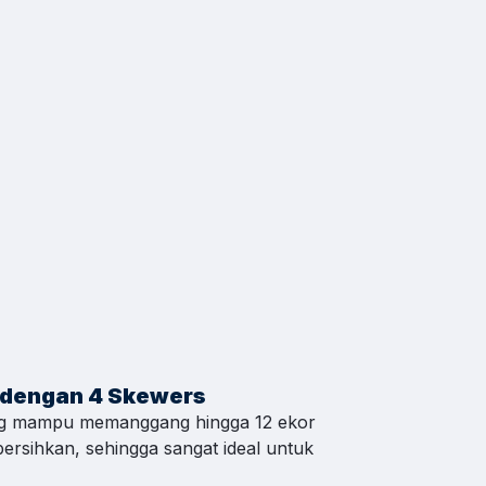
hat WA
hat WA
hat WA
 dengan 4 Skewers
ng mampu memanggang hingga 12 ekor
hat WA
dibersihkan, sehingga sangat ideal untuk