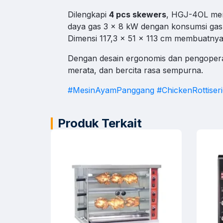
Suppo
Dilengkapi
4 pcs skewers
, HGJ-4OL mem
Bantuan 
daya gas 3 x 8 kW dengan konsumsi gas 
Dimensi 117,3 x 51 x 113 cm membuatnya
Klik konta
Dengan desain ergonomis dan pengopera
merata, dan bercita rasa sempurna.
#MesinAyamPanggang
#ChickenRottiser
Produk Terkait