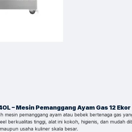
es & Support
h Kontak WhatsApp
 cepat untuk order, info produk, dan bantuan.
C
asional 08.00–17.00
C
asional 08.00–17.00
C
asional 08.00–17.00
-4OL – Mesin Pemanggang Ayam Gas 12 Ekor
h mesin pemanggang ayam atau bebek bertenaga gas ya
n
C
eel berkualitas tinggi, alat ini kokoh, higienis, dan mudah 
asional 08.00–17.00
 maupun usaha kuliner skala besar.