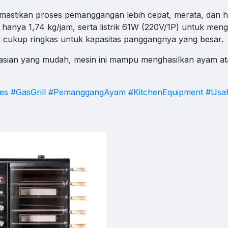
rt 24/7
astikan proses pemanggangan lebih cepat, merata, dan h
C
Operasional Di luar Jam Kerja
hanya 1,74 kg/jam, serta listrik 61W (220V/1P) untuk men
 cukup ringkas untuk kapasitas panggangnya yang besar.
k untuk membuka WhatsApp.
sian yang mudah, mesin ini mampu menghasilkan ayam at
ies
#GasGrill
#PemanggangAyam
#KitchenEquipment
#Usah