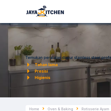
Temukan peralatan dapur stainless steel profe
Tahan lama
Presisi
Higienis
Home
Oven & Baking
Rotisserie Ayam