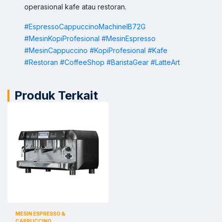
operasional kafe atau restoran.
Klik kontak untuk membuka WhatsApp.
#EspressoCappuccinoMachineIB72G
#MesinKopiProfesional
#MesinEspresso
#MesinCappuccino
#KopiProfesional
#Kafe
#Restoran
#CoffeeShop
#BaristaGear
#LatteArt
Produk Terkait
MESIN ESPRESSO &
CAPPUCCINO