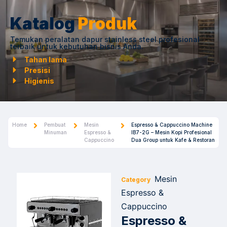
Katalog
Produk
Temukan peralatan dapur stainless steel profesional
terbaik untuk kebutuhan bisnis Anda.
Tahan lama
Presisi
Higienis
Home
Pembuat
Mesin
Espresso & Cappuccino Machine
Minuman
Espresso &
IB7-2G – Mesin Kopi Profesional
Cappuccino
Dua Group untuk Kafe & Restoran
Mesin
Category
Espresso &
Cappuccino
Espresso &