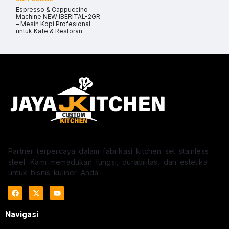
Espresso & Cappuccino
Machine NEW IBERITAL-2GR
– Mesin Kopi Profesional
untuk Kafe & Restoran
Partner terpercaya dalam fabrikasi kitchen set stainless
steel. Kami memadukan fungsi, durabilitas, dan estetika
untuk bisnis kuliner Anda.
Navigasi