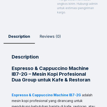
ongkos kirim. Hubungi admin
untuk estimasi pengiriman
kargo.
Description
Reviews (0)
Description
Espresso & Cappuccino Machine
IB7-2G – Mesin Kopi Profesional
Dua Group untuk Kafe & Restoran
Espresso & Cappuccino Machine IB7-2G
adalah
Sales & Support
mesin kopi profesional yang dirancang untuk
Pilih Kontak WhatsApp
mendukung kebutuhan barista di kafe, restoran, atau