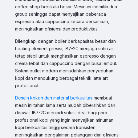
coffee shop berskala besar. Mesin ini memiliki dua
Respon cepat untuk order, info produk, dan bantuan.
group sehingga dapat menyajikan beberapa
espresso atau cappuccino secara bersamaan,
Sales
meningkatkan efisiensi dan produktivitas.
Hilmi
Chat WA
Jam Operasional 08.00–17.00
Dilengkapi dengan boiler berkapasitas besar dan
heating element presisi, IB7-2G menjaga suhu air
Sales
tetap stabil untuk menghasilkan espresso dengan
Dyah
Chat WA
Jam Operasional 08.00–17.00
crema tebal dan cappuccino dengan busa lembut.
Sistem outlet modern memudahkan penyeduhan
kopi dan mendukung berbagai teknik latte art
Sales
Sofie
Chat WA
profesional.
Jam Operasional 08.00–17.00
Desain kokoh dan material berkualitas
membuat
Admin
mesin ini tahan lama serta mudah dibersihkan dan
Chat WA
Jam Operasional 08.00–17.00
dirawat. IB7-2G menjadi solusi ideal bagi para
profesional kopi yang ingin menyajikan minuman
Support 24/7
kopi berkualitas tinggi secara konsisten,
Chat WA
Bantuan Operasional Di luar Jam Kerja
meningkatkan pengalaman pelanggan dan efisiensi