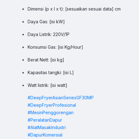
Sales
Hilmi
Chat WA
Dimensi (p x l x t): [sesuaikan sesuai data] cm
Jam Operasional 08.00–17.00
Daya Gas: [isi kW]
Sales
Dyah
Chat WA
Daya Listrik: 220V/1P
Jam Operasional 08.00–17.00
Konsumsi Gas: [isi Kg/Hour]
Sales
Sofie
Chat WA
Berat Nett: [isi kg]
Jam Operasional 08.00–17.00
Kapasitas tangki: [isi L]
Admin
Chat WA
Watt listrik: [isi watt]
Jam Operasional 08.00–17.00
#DeepFryerAsianSeriesGF30MP
Support 24/7
Chat WA
#DeepFryerProfesional
Bantuan Operasional Di luar Jam Kerja
#MesinPenggorengan
#PeralatanDapur
Klik kontak untuk membuka WhatsApp.
#AlatMasakIndustri
#DapurKomersial