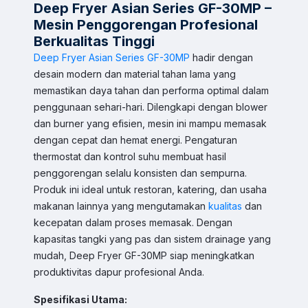
Deep Fryer Asian Series GF-30MP –
Mesin Penggorengan Profesional
Berkualitas Tinggi
Deep Fryer Asian Series GF-30MP
hadir dengan
desain modern dan material tahan lama yang
memastikan daya tahan dan performa optimal dalam
penggunaan sehari-hari. Dilengkapi dengan blower
dan burner yang efisien, mesin ini mampu memasak
dengan cepat dan hemat energi. Pengaturan
thermostat dan kontrol suhu membuat hasil
penggorengan selalu konsisten dan sempurna.
Produk ini ideal untuk restoran, katering, dan usaha
makanan lainnya yang mengutamakan
kualitas
dan
kecepatan dalam proses memasak. Dengan
Sales & Support
kapasitas tangki yang pas dan sistem drainage yang
Pilih Kontak WhatsApp
mudah, Deep Fryer GF-30MP siap meningkatkan
Respon cepat untuk order, info produk, dan bantuan.
produktivitas dapur profesional Anda.
Spesifikasi Utama: