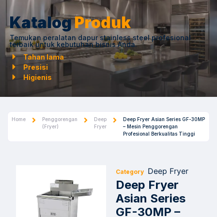
Katalog
Produk
Temukan peralatan dapur stainless steel profesional
terbaik untuk kebutuhan bisnis Anda.
Tahan lama
Presisi
Higienis
Home
Penggorengan
Deep
Deep Fryer Asian Series GF-30MP
(Fryer)
Fryer
– Mesin Penggorengan
Profesional Berkualitas Tinggi
Deep Fryer
Category
Deep Fryer
Asian Series
GF-30MP –