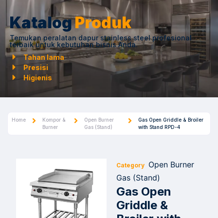
Katalog
Produk
Temukan peralatan dapur stainless steel profesional
terbaik untuk kebutuhan bisnis Anda.
Tahan lama
Presisi
Higienis
Home
Kompor &
Open Burner
Gas Open Griddle & Broiler
Burner
Gas (Stand)
with Stand RPD-4
Open Burner
Category
Gas (Stand)
Gas Open
Griddle &