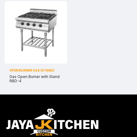
OPEN BURNER GAS (STAND)
Gas Open Burner with Stand
RBD-4