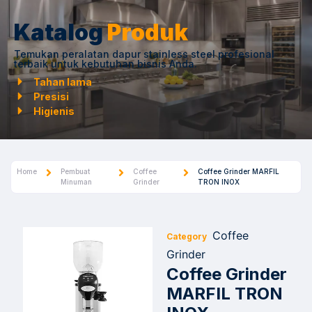
Katalog
Produk
Temukan peralatan dapur stainless steel profesional
terbaik untuk kebutuhan bisnis Anda.
Tahan lama
Presisi
Higienis
Home
Pembuat
Coffee
Coffee Grinder MARFIL
Minuman
Grinder
TRON INOX
Coffee
Category
Grinder
Coffee Grinder
MARFIL TRON